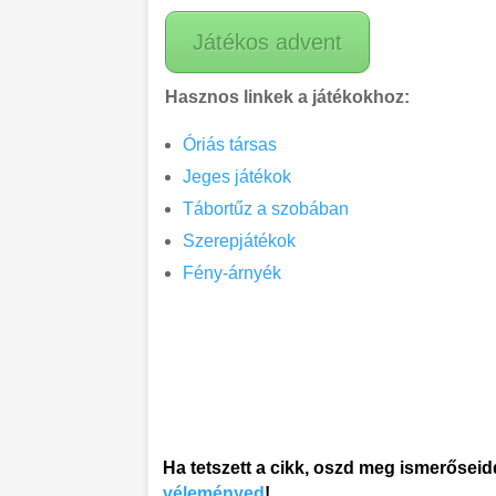
Játékos advent
Hasznos linkek a játékokhoz:
Óriás társas
Jeges játékok
Tábortűz a szobában
Szerepjátékok
Fény-árnyék
Ha tetszett a cikk, oszd meg ismerőseid
véleményed
!