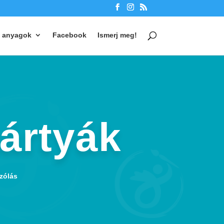
 anyagok
Facebook
Ismerj meg!
ártyák
zólás