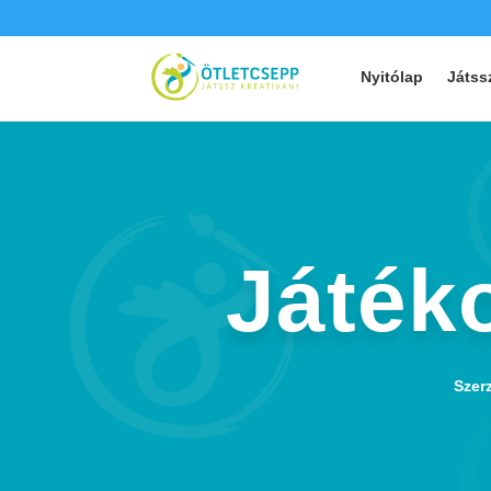
Nyitólap
Játss
Játék
Szer