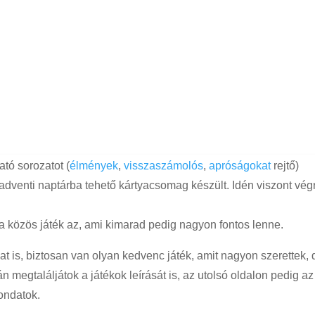
tó sorozatot (
élmények
,
visszaszámolós
,
apróságokat
rejtő)
adventi naptárba tehető kártyacsomag készült. Idén viszont vég
 közös játék az, ami kimarad pedig nagyon fontos lenne.
 is, biztosan van olyan kedvenc játék, amit nagyon szerettek, 
n megtaláljátok a játékok leírását is, az utolsó oldalon pedig az
ondatok.