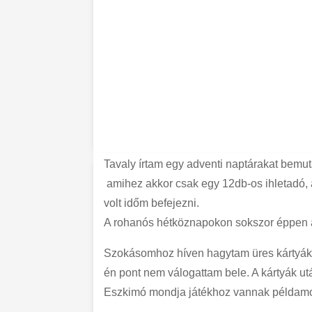
Tavaly írtam egy adventi naptárakat bemuta
amihez akkor csak egy 12db-os ihletadó, 
volt időm befejezni.
A rohanós hétköznapokon sokszor éppen a
Szokásomhoz híven hagytam üres kártyákat
én pont nem válogattam bele. A kártyák utá
Eszkimó mondja játékhoz vannak példam