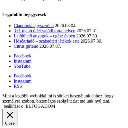
Legutóbbi bejegyzések
Cianotípia egyszerűen
2026.08.04.
3+1 újabb ötlet valódi torta helyett
2026.07.31.
Letölthető anyagok – egész évben
2026.07.30.
Hőségriadó – szabadtéri játékok este
2026.07.30.
Citrus girland
2026.07.07.
Facebook
Instagram
YouTube
Facebook
Instagram
RSS
Mint a legtöbb weboldal mi is sütiket használunk ahhoz, hogy
személyre szabott, biztonágos szolgáltatást tudjunk nyújtani.
beállítások
ELFOGADOM
Close