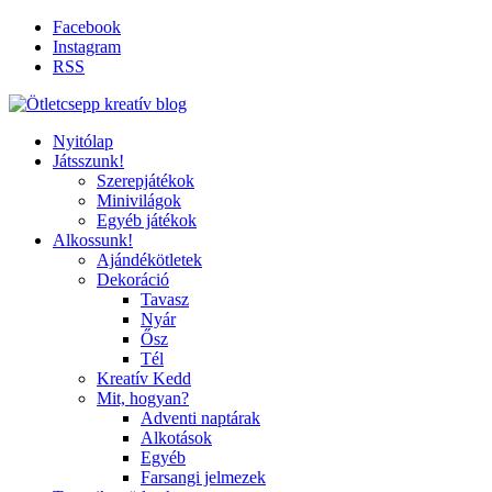
Facebook
Instagram
RSS
Nyitólap
Játsszunk!
Szerepjátékok
Minivilágok
Egyéb játékok
Alkossunk!
Ajándékötletek
Dekoráció
Tavasz
Nyár
Ősz
Tél
Kreatív Kedd
Mit, hogyan?
Adventi naptárak
Alkotások
Egyéb
Farsangi jelmezek