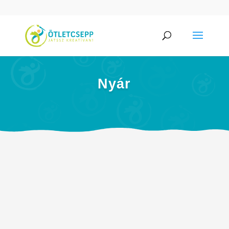
Nyár
máj
2026
31
Letölthető anyagok – nyár
Yoyo
Blog
Nyár
Nyomtatható anyagok
1 perc olvasási idő
Nyári témájú ingyenesen letölthető anyagok.