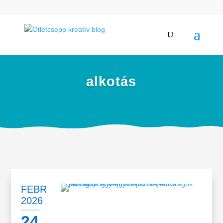
alkotás
FEBR
2026
24