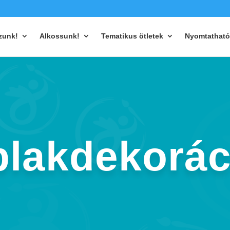
zunk!
Alkossunk!
Tematikus ötletek
Nyomtatható
blakdekorác