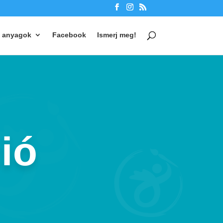
 anyagok
Facebook
Ismerj meg!
ió