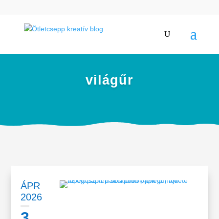
világűr
ÁPR
2026
3