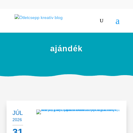
ajándék
JÚL
2026
31