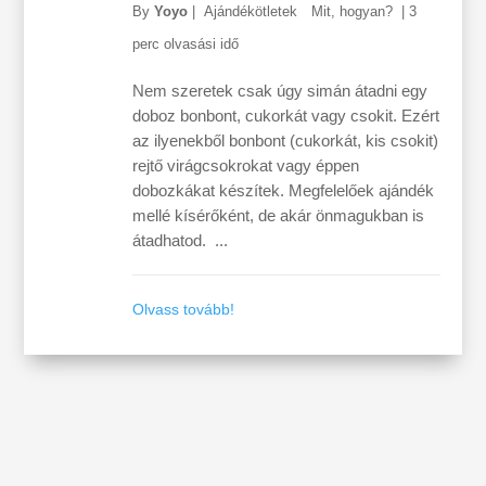
By
Yoyo
|
Ajándékötletek
Mit, hogyan?
|
3
perc olvasási idő
Nem szeretek csak úgy simán átadni egy
doboz bonbont, cukorkát vagy csokit. Ezért
az ilyenekből bonbont (cukorkát, kis csokit)
rejtő virágcsokrokat vagy éppen
dobozkákat készítek. Megfelelőek ajándék
mellé kísérőként, de akár önmagukban is
átadhatod. ...
Olvass tovább!