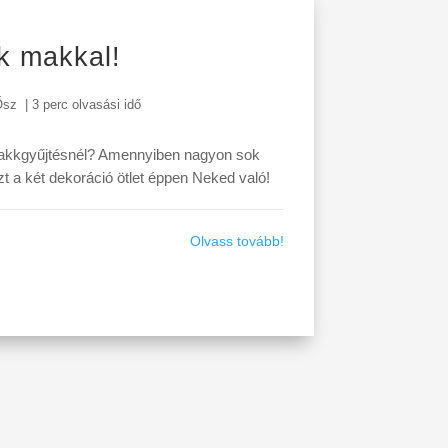
k makkal!
Ősz
|
3 perc olvasási idő
makkgyűjtésnél? Amennyiben nagyon sok
t a két dekoráció ötlet éppen Neked való!
Olvass tovább!