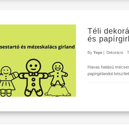
Téli dekor
és papírgir
By
Yoyo
|
Dekoráció
T
Havas hatású mécsest
papírgirlandot készíte