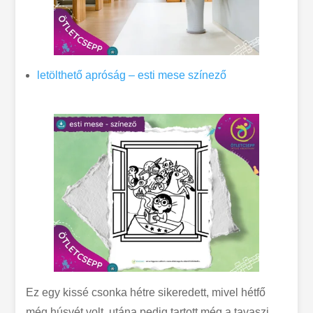
letölthető apróság – esti mese színező
Ez egy kissé csonka hétre sikeredett, mivel hétfő
még húsvét volt, utána pedig tartott még a tavaszi