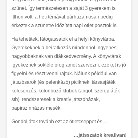
szünet. Így természetesen a saját 3 gyerekem is
itthon volt, a heti témával párhuzamosan pedig
érkeztek a szünetre időzített napi ötlet posztok is.
Ha tehetitek, látogassatok el a helyi könyvtárba.
Gyerekeknek a beiratkozás mindenhol ingyenes,
nagyobbaknak van diákkedvezmény. A könyvtárak
igyekeznek sokféle programot szervezni, ezeket is jó
figyelni és részt venni rajtuk. Nálunk például van
játszósarok (és pelenkázó) piciknek, társasjáték
kölcsönzés, különböző klubok (angol, szerepjáték
stb), rendszeresek a kreatív játszóházak,
papírszínházas mesék.
Gondoljátok tovább ezt az ötletcseppet és…
…játsszatok kreatívan!