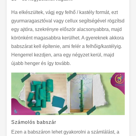
Ha elkészültek, vágj egy felhő / kastély formát, ezt
gyurmaragasztóval vagy cellux segítségével rögzítsd
egy ajtóra, szekrényre először alacsonyabbra, majd
körönként magasabbra kerülhet. A gyereknek akkora
babszárat kell építenie, ami felér a felhőig/kastélyig.
Hengerrel kezdjen, arra egy négyzet kerül, majd
újabb henger és így tovább.
Számolós babszár
Ezen a babszáron lehet gyakorolni a számlálást, a