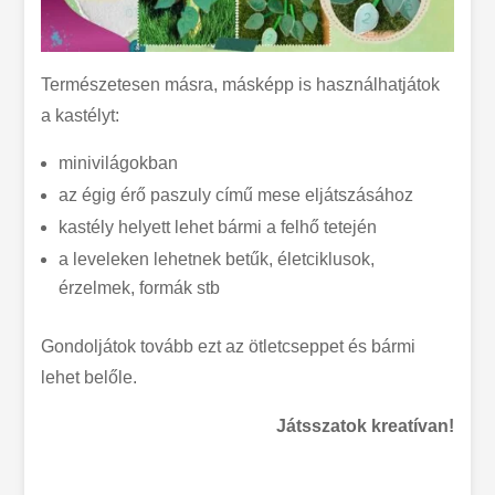
Természetesen másra, másképp is használhatjátok
a kastélyt:
minivilágokban
az égig érő paszuly című mese eljátszásához
kastély helyett lehet bármi a felhő tetején
a leveleken lehetnek betűk, életciklusok,
érzelmek, formák stb
Gondoljátok tovább ezt az ötletcseppet és bármi
lehet belőle.
Játsszatok kreatívan!