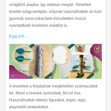
virágtűző alapba, így stabilan megáll. Tehetitek
kisebb virágcserépbe, súlynak használhattok só-liszt
gyurmát, kavicsokat bele.Készítettem hozzá
nyomtatható leveleket, kastélyt is.
Égig érő….
A leveleket a feladatnak megfelelően számozzátok
be. Mivel a levelek lamináltak, filccel írva
Használhattok stikeez figurákat, duplo, lego,
playmobil emberkéket.