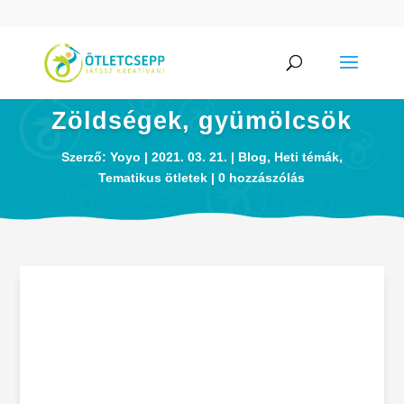
Zöldségek, gyümölcsök
Szerző:
Yoyo
2021. 03. 21.
Blog
,
Heti témák
,
Tematikus ötletek
0 hozzászólás