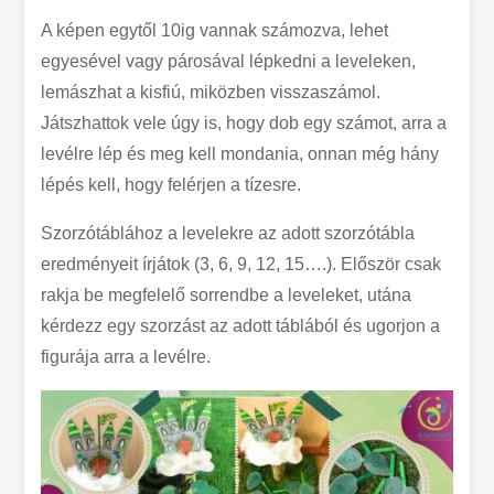
A képen egytől 10ig vannak számozva, lehet
egyesével vagy párosával lépkedni a leveleken,
lemászhat a kisfiú, miközben visszaszámol.
Játszhattok vele úgy is, hogy dob egy számot, arra a
levélre lép és meg kell mondania, onnan még hány
lépés kell, hogy felérjen a tízesre.
Szorzótáblához a levelekre az adott szorzótábla
eredményeit írjátok (3, 6, 9, 12, 15….). Először csak
rakja be megfelelő sorrendbe a leveleket, utána
kérdezz egy szorzást az adott táblából és ugorjon a
figurája arra a levélre.