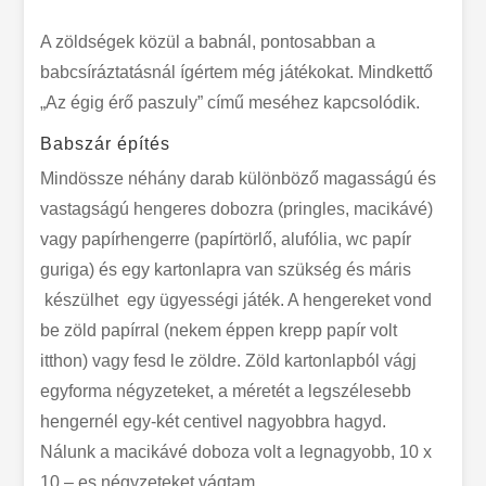
A zöldségek közül a babnál, pontosabban a
babcsíráztatásnál ígértem még játékokat. Mindkettő
„Az égig érő paszuly” című meséhez kapcsolódik.
Babszár építés
Mindössze néhány darab különböző magasságú és
vastagságú hengeres dobozra (pringles, macikávé)
vagy papírhengerre (papírtörlő, alufólia, wc papír
guriga) és egy kartonlapra van szükség és máris
készülhet egy ügyességi játék. A hengereket vond
be zöld papírral (nekem éppen krepp papír volt
itthon) vagy fesd le zöldre. Zöld kartonlapból vágj
egyforma négyzeteket, a méretét a legszélesebb
hengernél egy-két centivel nagyobbra hagyd.
Nálunk a macikávé doboza volt a legnagyobb, 10 x
10 – es négyzeteket vágtam.