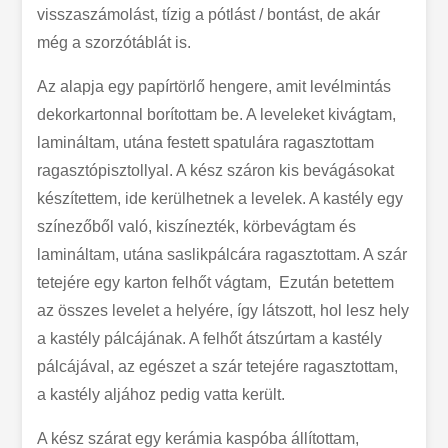
visszaszámolást, tízig a pótlást / bontást, de akár
még a szorzótáblát is.
Az alapja egy papírtörlő hengere, amit levélmintás
dekorkartonnal borítottam be. A leveleket kivágtam,
lamináltam, utána festett spatulára ragasztottam
ragasztópisztollyal. A kész száron kis bevágásokat
készítettem, ide kerülhetnek a levelek. A kastély egy
színezőből való, kiszínezték, körbevágtam és
lamináltam, utána saslikpálcára ragasztottam. A szár
tetejére egy karton felhőt vágtam, Ezután betettem
az összes levelet a helyére, így látszott, hol lesz hely
a kastély pálcájának. A felhőt átszúrtam a kastély
pálcájával, az egészet a szár tetejére ragasztottam,
a kastély aljához pedig vatta került.
A kész szárat egy kerámia kaspóba állítottam,