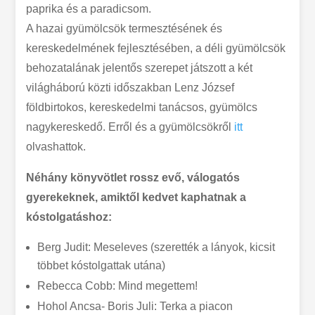
paprika és a paradicsom.
A hazai gyümölcsök termesztésének és
kereskedelmének fejlesztésében, a déli gyümölcsök
behozatalának jelentős szerepet játszott a két
világháború közti időszakban Lenz József
földbirtokos, kereskedelmi tanácsos, gyümölcs
nagykereskedő. Erről és a gyümölcsökről
itt
olvashattok.
Néhány könyvötlet rossz evő, válogatós
gyerekeknek, amiktől kedvet kaphatnak a
kóstolgatáshoz:
Berg Judit: Meseleves (szerették a lányok, kicsit
többet kóstolgattak utána)
Rebecca Cobb: Mind megettem!
Hohol Ancsa- Boris Juli: Terka a piacon