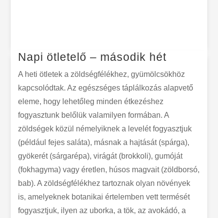
Napi ötletelő – második hét
A heti ötletek a zöldségfélékhez, gyümölcsökhöz
kapcsolódtak. Az egészséges táplálkozás alapvető
eleme, hogy lehetőleg minden étkezéshez
fogyasztunk belőlük valamilyen formában. A
zöldségek közül némelyiknek a levelét fogyasztjuk
(például fejes saláta), másnak a hajtását (spárga),
gyökerét (sárgarépa), virágát (brokkoli), gumóját
(fokhagyma) vagy éretlen, húsos magvait (zöldborsó,
bab). A zöldségfélékhez tartoznak olyan növények
is, amelyeknek botanikai értelemben vett termését
fogyasztjuk, ilyen az uborka, a tök, az avokádó, a