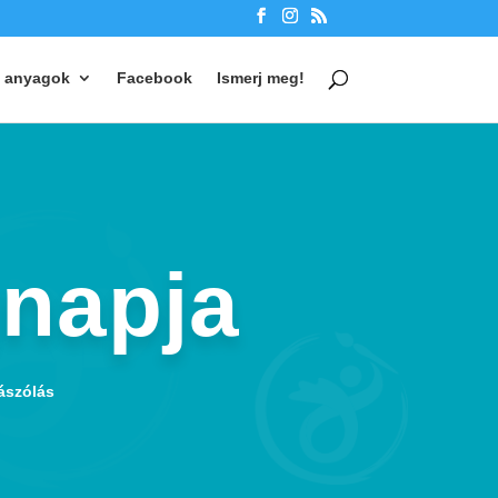
 anyagok
Facebook
Ismerj meg!
gnapja
ászólás