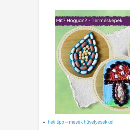
heti tipp – mesék hüvelyesekkel