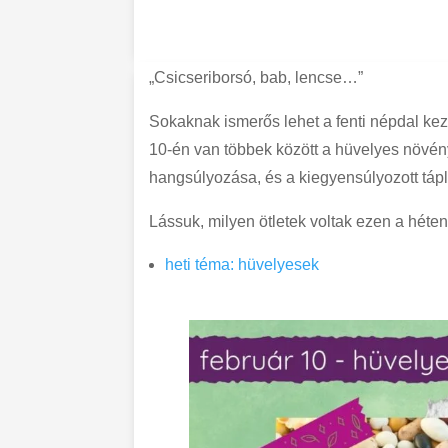
„Csicseriborsó, bab, lencse…”
Sokaknak ismerős lehet a fenti népdal kez
10-én van többek között a hüvelyes növén
hangsúlyozása, és a kiegyensúlyozott táp
Lássuk, milyen ötletek voltak ezen a héten
heti téma: hüvelyesek