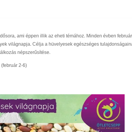
dősora, ami éppen illik az eheti témához. Minden évben februá
yek világnapja. Célja a hüvelyesek egészséges tulajdonságain
lálkozás népszerűsítése.
 (február 2-6)