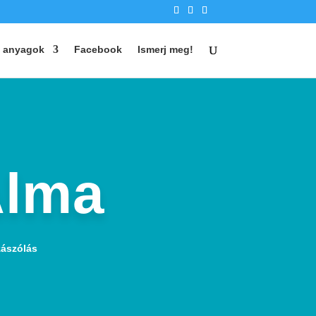
 anyagok
Facebook
Ismerj meg!
Alma
zászólás