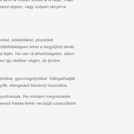
kiveszi éppen, vagy szépen tányérra
okat, kislabdákat, plüssöket
többféleképpen lehet a begyűjtött almát:
a fején. Ha van rá lehetőségetek, akkor
hez így október végén, de jövőre
akokkal, gyurmagolyókkal. Válogathatják
yílik, elengeded bezárul) használva.
mányozhassák. Ha mindent megnéztetek
ereső fekete-fehér verzióját színezőként