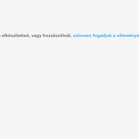
a elkészítetted, vagy hozzászólnál,
szívesen fogadjuk a vélemény
dekoráció
beporzók
kréta
falevél
farsang
barát
barátság
boríték
fona
letölthető
madarak
napt
kreatív
makk
minivilág
kavicsok
megfigyelés
ősz
óvodások
nye
óceán
óvoda
ünnep
ágak
április
élmények
üveg