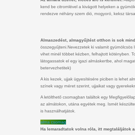
kend be citromlével a kivágott helyeken a gyümöl
rendezve néhány szem dió, mogyoró, keksz társa
Almaszedést, almagyűjtést otthon is sok mind
összegyűjteni.Nevezzetek ki valamit gyümölcsös lá
vihet minél többet kézben, felhajtott kötényben. 
látogassatok el egy igazi almáskertbe, ahol magat
betervezhetitek)
A kis kezek, ujjak ügyesítésére piciben is lehet
színek vagy méret szerint, ujjaikat vagy gyerekek
A letölthető csomagban találtok egy Megfigyelő
az almátokon, utána egyétek meg. Ismét készültek
is használhatjátok.
alma csomag
Ha lemaradtatok volna róla, itt megtaláljátok 