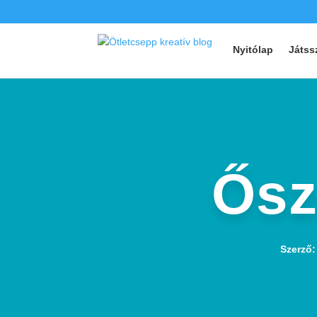
Nyitólap
Játss
Ősz
Szerző