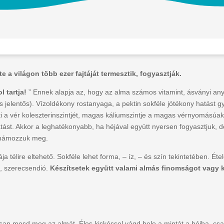
 a világon több ezer fajtáját termesztik, fogyasztják.
l tartja!
” Ennek alapja az, hogy az alma számos vitamint, ásványi anya
s jelentős). Vízoldékony rostanyaga, a pektin sokféle jótékony hatást 
ti a vér koleszterinszintjét, magas káliumszintje a magas vérnyomású
hatást. Akkor a leghatékonyabb, ha héjával együtt nyersen fogyasztjuk,
b hámozzuk meg.
a télire eltehető. Sokféle lehet forma, – íz, – és szín tekintetében. Éte
g, szerecsendió.
Készítsetek együtt valami almás finomságot vagy 
an mosd meg az almát. Éles kiskéssel vágd bele a mintát a héjba, csa