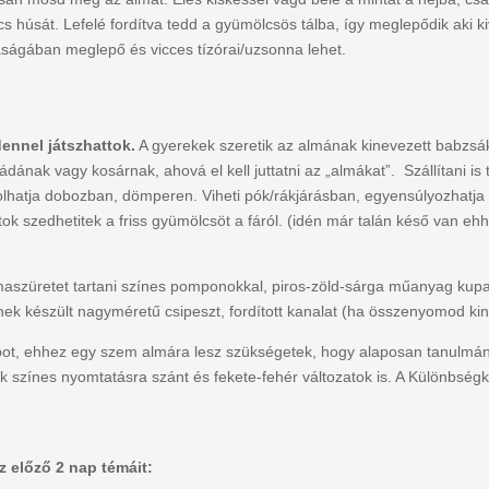
cs húsát. Lefelé fordítva tedd a gyümölcsös tálba, így meglepődik aki 
ságában meglepő és vicces tízórai/uzsonna lehet.
ennel játszhattok.
A gyerekek szeretik az almának kinevezett babzsák
dának vagy kosárnak, ahová el kell juttatni az „almákat”. Szállítani is 
Tolhatja dobozban, dömperen. Viheti pók/rákjárásban, egyensúlyozhatja 
ok szedhetitek a friss gyümölcsöt a fáról. (idén már talán késő van eh
 almaszüretet tartani színes pomponokkal, piros-zöld-sárga műanyag kup
nek készült nagyméretű csipeszt, fordított kanalat (ha összenyomod kin
lapot, ehhez egy szem almára lesz szükségetek, hogy alaposan tanul
 színes nyomtatásra szánt és fekete-fehér változatok is. A Különbségk
az előző 2 nap témáit: