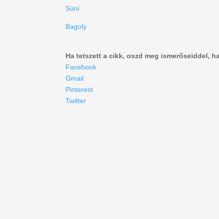
Süni
Bagoly
Ha tetszett a cikk, oszd meg ismerőseiddel, h
Facebook
Gmail
Pinterest
Twitter
Ötletcsepp
advent
ajándék
aszfalt
ablakdekoráció
alkotás
jelesnapok
jeles napok
kalendárium
jég
tavasz
szerepjáték
vadgeszte