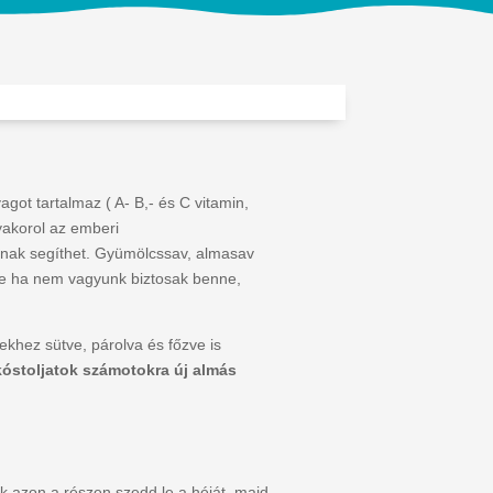
got tartalmaz ( A- B,- és C vitamin,
gyakorol az emberi
aknak segíthet. Gyümölcssav, almasav
 de ha nem vagyunk biztosak benne,
lekhez sütve, párolva és főzve is
kóstoljatok számotokra új almás
k azon a részen szedd le a héját, majd