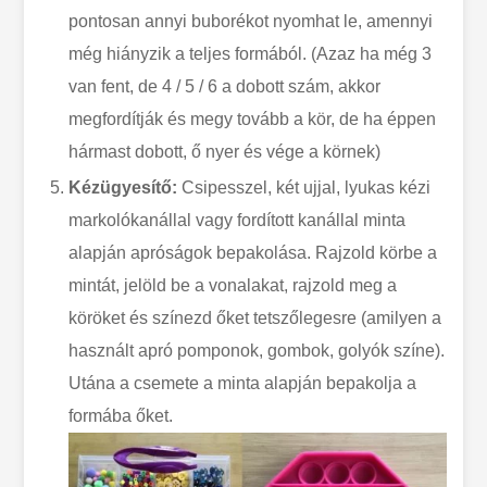
pontosan annyi buborékot nyomhat le, amennyi
még hiányzik a teljes formából. (Azaz ha még 3
van fent, de 4 / 5 / 6 a dobott szám, akkor
megfordítják és megy tovább a kör, de ha éppen
hármast dobott, ő nyer és vége a körnek)
Kézügyesítő:
Csipesszel, két ujjal, lyukas kézi
markolókanállal vagy fordított kanállal minta
alapján apróságok bepakolása. Rajzold körbe a
mintát, jelöld be a vonalakat, rajzold meg a
köröket és színezd őket tetszőlegesre (amilyen a
használt apró pomponok, gombok, golyók színe).
Utána a csemete a minta alapján bepakolja a
formába őket.