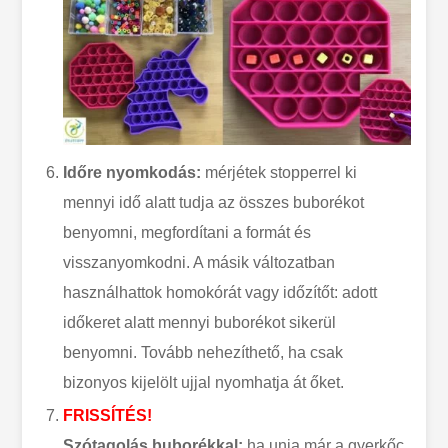
Időre nyomkodás:
mérjétek stopperrel ki
mennyi idő alatt tudja az összes buborékot
benyomni, megfordítani a formát és
visszanyomkodni. A másik változatban
használhattok homokórát vagy időzítőt: adott
időkeret alatt mennyi buborékot sikerül
benyomni. Tovább nehezíthető, ha csak
bizonyos kijelölt ujjal nyomhatja át őket.
FRISSÍTÉS!
Szótagolás buborékkal:
ha unja már a gyerkőc