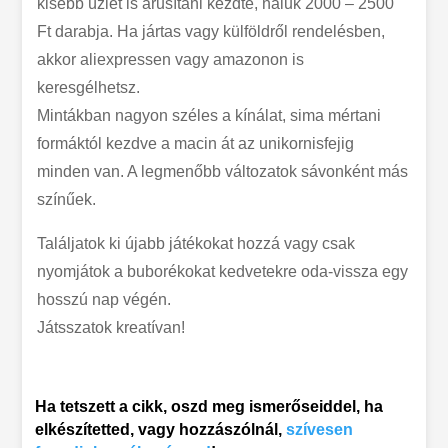
kisebb üzlet is árusítani kezdte, náluk 2000 – 2500
Ft darabja. Ha jártas vagy külföldről rendelésben,
akkor aliexpressen vagy amazonon is
keresgélhetsz.
Mintákban nagyon széles a kínálat, sima mértani
formáktól kezdve a macin át az unikornisfejig
minden van. A legmenőbb változatok sávonként más
színűek.
Találjatok ki újabb játékokat hozzá vagy csak
nyomjátok a buborékokat kedvetekre oda-vissza egy
hosszú nap végén.
Játsszatok kreatívan!
Ha tetszett a cikk, oszd meg ismerőseiddel, ha
elkészítetted, vagy hozzászólnál,
szívesen