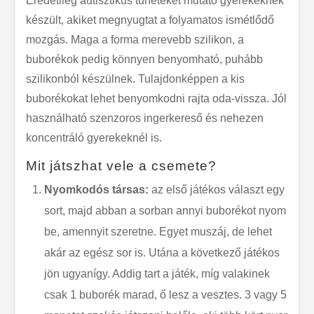
Eredetileg autisztikus tüneteket mutató gyerekeknek
készült, akiket megnyugtat a folyamatos ismétlődő
mozgás. Maga a forma merevebb szilikon, a
buborékok pedig könnyen benyomható, puhább
szilikonból készülnek. Tulajdonképpen a kis
buborékokat lehet benyomkodni rajta oda-vissza. Jól
használható szenzoros ingerkereső és nehezen
koncentráló gyerekeknél is.
Mit játszhat vele a csemete?
Nyomkodós társas:
az első játékos választ egy
sort, majd abban a sorban annyi buborékot nyom
be, amennyit szeretne. Egyet muszáj, de lehet
akár az egész sor is. Utána a következő játékos
jön ugyanígy. Addig tart a játék, míg valakinek
csak 1 buborék marad, ő lesz a vesztes. 3 vagy 5