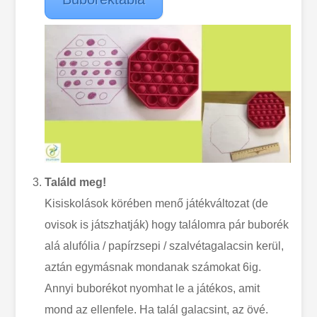
Találd meg!
Kisiskolások körében menő játékváltozat (de
ovisok is játszhatják) hogy találomra pár buborék
alá alufólia / papírzsepi / szalvétagalacsin kerül,
aztán egymásnak mondanak számokat 6ig.
Annyi buborékot nyomhat le a játékos, amit
mond az ellenfele. Ha talál galacsint, az övé.