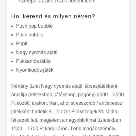
szerepel az adott szó a történetben.
Hol keresd és milyen néven?
Push pop bubble
Push bubble
PopIt
Nagy nyomás alatt!
Pukkantós tábla
Nyomkodós játék
Néhány üzlet Nagy nyomás alatt! társasjátékként
árusítja (reflexshop, játékshop, pagony) 2000 – 3500
Ft közötti árakon. Van, ahol stresszoldó / antistressz
játékként hirdetik 4 – 5 ezer Ft összegekért. Mióta
felkapott lett, megjelent a nagyobb kínai üzletekben
1500 – 1700 Ft körüli áron. Több magánszemély,