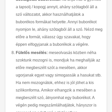
a tapsolj / kopogj annyit, ahány szótagból áll a
szó változatot, akkor használhatjátok a
buborékos formákat helyette. Annyi buborékot
nyomjon le, ahány szótagból áll a szó. Nézd meg
előre a formát, válassz úgy szavakat, hogy
éppen elfogyjanak a buborékok a végére.
Fülelős mesélés:
meseolvasás közben néha
szoktunk mozogni is, mondjuk ha meghallják az
előre megbeszélt szót a mesében, akkor
ugorjanak egyet vagy simogassák a hasukat stb.
Ha nem mozognátok, ehhez is jól jöhet a kis
szilikonforma. Amikor elhangzik a mesében a
megbeszélt szó, átnyomhat egy buborékot. A
végén pedig megszámlálhatjátok, hányszor is