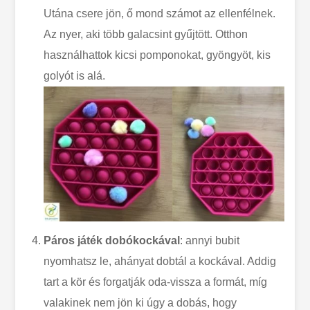
Utána csere jön, ő mond számot az ellenfélnek.
Az nyer, aki több galacsint gyűjtött. Otthon
használhattok kicsi pomponokat, gyöngyöt, kis
golyót is alá.
Páros játék
dobókockával
: annyi bubit
nyomhatsz le, ahányat dobtál a kockával. Addig
tart a kör és forgatják oda-vissza a formát, míg
valakinek nem jön ki úgy a dobás, hogy