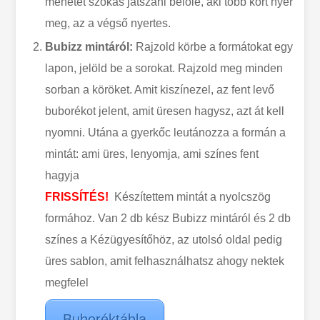
menetet szokás játszani belőle, aki több kört nyer
meg, az a végső nyertes.
Bubizz mintáról:
Rajzold körbe a formátokat egy
lapon, jelöld be a sorokat. Rajzold meg minden
sorban a köröket. Amit kiszínezel, az fent levő
buborékot jelent, amit üresen hagysz, azt át kell
nyomni. Utána a gyerkőc leutánozza a formán a
mintát: ami üres, lenyomja, ami színes fent
hagyja
FRISSÍTÉS!
Készítettem mintát a nyolcszög
formához. Van 2 db kész Bubizz mintáról és 2 db
színes a Kézügyesítőhöz, az utolsó oldal pedig
üres sablon, amit felhasználhatsz ahogy nektek
megfelel
Buboréktábla