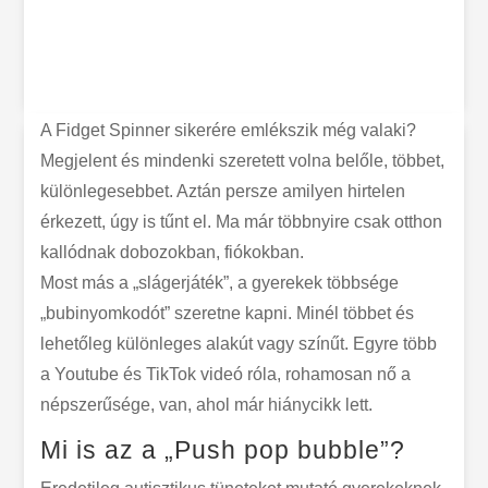
A Fidget Spinner sikerére emlékszik még valaki?
Megjelent és mindenki szeretett volna belőle, többet,
különlegesebbet. Aztán persze amilyen hirtelen
érkezett, úgy is tűnt el. Ma már többnyire csak otthon
kallódnak dobozokban, fiókokban.
Most más a „slágerjáték”, a gyerekek többsége
„bubinyomkodót” szeretne kapni. Minél többet és
lehetőleg különleges alakút vagy színűt. Egyre több
a Youtube és TikTok videó róla, rohamosan nő a
népszerűsége, van, ahol már hiánycikk lett.
Mi is az a „Push pop bubble”?