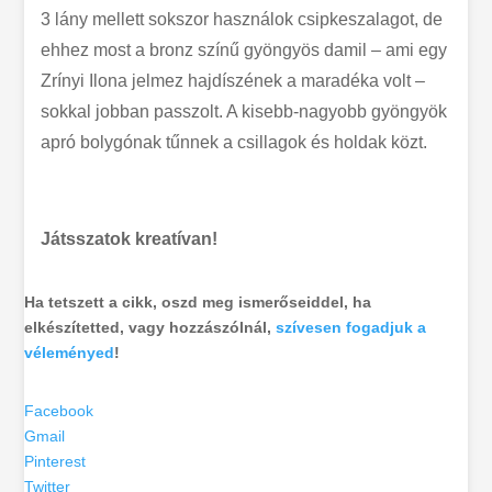
3 lány mellett sokszor használok csipkeszalagot, de
ehhez most a bronz színű gyöngyös damil – ami egy
Zrínyi Ilona jelmez hajdíszének a maradéka volt –
sokkal jobban passzolt. A kisebb-nagyobb gyöngyök
apró bolygónak tűnnek a csillagok és holdak közt.
Játsszatok kreatívan!
Ha tetszett a cikk, oszd meg ismerőseiddel, ha
elkészítetted, vagy hozzászólnál,
szívesen fogadjuk a
véleményed
!
Facebook
Gmail
Pinterest
Twitter