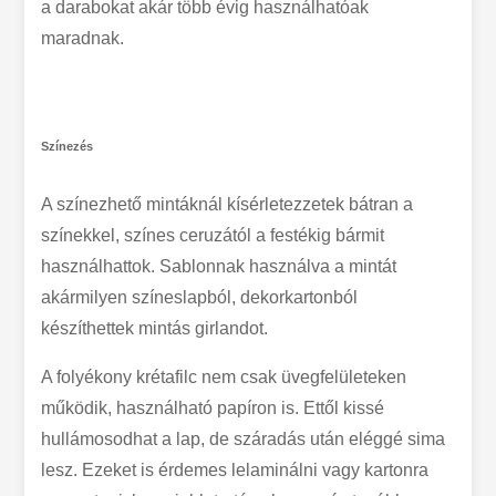
a darabokat akár több évig használhatóak
maradnak.
Színezés
A színezhető mintáknál kísérletezzetek bátran a
színekkel, színes ceruzától a festékig bármit
használhattok. Sablonnak használva a mintát
akármilyen színeslapból, dekorkartonból
készíthettek mintás girlandot.
A folyékony krétafilc nem csak üvegfelületeken
működik, használható papíron is. Ettől kissé
hullámosodhat a lap, de száradás után eléggé sima
lesz. Ezeket is érdemes lelaminálni vagy kartonra