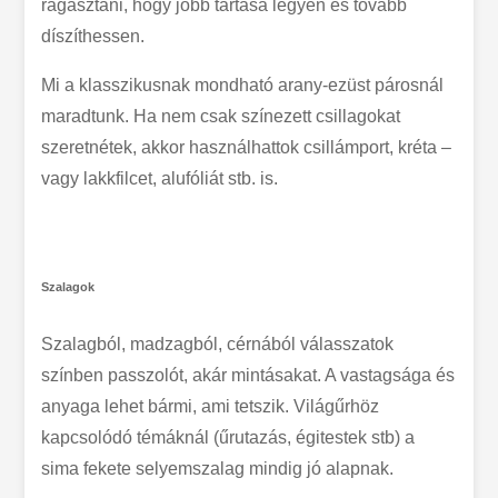
ragasztani, hogy jobb tartása legyen és tovább
díszíthessen.
Mi a klasszikusnak mondható arany-ezüst párosnál
maradtunk. Ha nem csak színezett csillagokat
szeretnétek, akkor használhattok csillámport, kréta –
vagy lakkfilcet, alufóliát stb. is.
Szalagok
Szalagból, madzagból, cérnából válasszatok
színben passzolót, akár mintásakat. A vastagsága és
anyaga lehet bármi, ami tetszik. Világűrhöz
kapcsolódó témáknál (űrutazás, égitestek stb) a
sima fekete selyemszalag mindig jó alapnak.