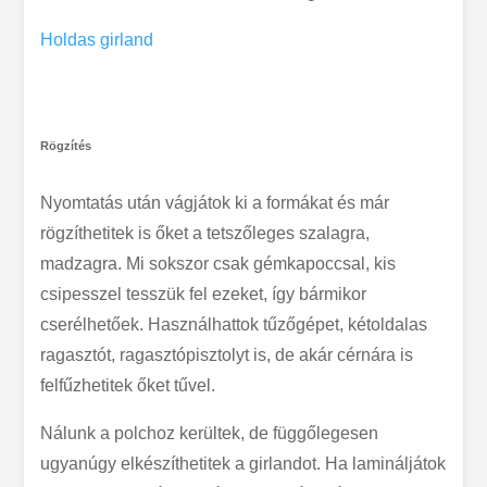
Holdas girland
Rögzítés
Nyomtatás után vágjátok ki a formákat és már
rögzíthetitek is őket a tetszőleges szalagra,
madzagra. Mi sokszor csak gémkapoccsal, kis
csipesszel tesszük fel ezeket, így bármikor
cserélhetőek. Használhattok tűzőgépet, kétoldalas
ragasztót, ragasztópisztolyt is, de akár cérnára is
felfűzhetitek őket tűvel.
Nálunk a polchoz kerültek, de függőlegesen
ugyanúgy elkészíthetitek a girlandot. Ha lamináljátok