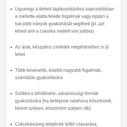
Ugyanígy a térbeli tájékozódáshoz kapcsolódóan
a mellette-alatta-felette fogalmak vagy éppen a
bal-jobb irányok gyakorlását segítheti (pl. azt
kéred ami a cukorka mellett van jobbra)
Az árak, készpénz címletek megértéséhez is jó
lehet
Több-kevesebb, kisebb-nagyobb fogalmak,
számlálás gyakorlására
Szókincs bővítésére, udvariassági formák
gyakorlására (ha belépünk valahova köszönünk,
kérem szépen, köszönöm szépen stb)
Cukorkásüveg tetejének le/fel csavarása,