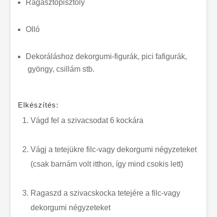
Ragasztópisztoly
Olló
Dekoráláshoz dekorgumi-figurák, pici fafigurák,
gyöngy, csillám stb.
Elkészítés:
Vágd fel a szivacsodat 6 kockára
Vágj a tetejükre filc-vagy dekorgumi négyzeteket
(csak barnám volt itthon, így mind csokis lett)
Ragaszd a szivacskocka tetejére a filc-vagy
dekorgumi négyzeteket