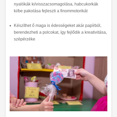
nyalókák ki/visszacsomagolása, habcukorkák
ki/be pakolása fejleszti a finommotorikát
Készíthet ő maga is édességeket akár papírból,
berendezheti a polcokat, így fejlődik a kreativitása,
szépérzéke