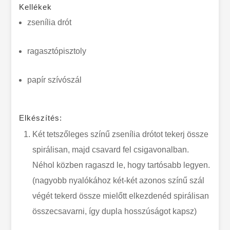
Kellékek
zsenília drót
ragasztópisztoly
papír szívószál
Elkészítés:
Két tetszőleges színű zsenília drótot tekerj össze
spirálisan, majd csavard fel csigavonalban.
Néhol közben ragaszd le, hogy tartósabb legyen.
(nagyobb nyalókához két-két azonos színű szál
végét tekerd össze mielőtt elkezdenéd spirálisan
összecsavarni, így dupla hosszúságot kapsz)