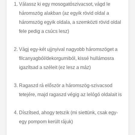
Válassz ki egy mosogatószivacsot, vágd le
háromszög alakban (az egyik rövid oldal a
háromszög egyik oldala, a szemközti rövid oldal
fele pedig a csúcs lesz)
Vágj egy-két ujjnyival nagyobb háromszöget a
filcanyagból/dekorgumiból, kissé hullámosra
igazítsad a széleit (ez lesz a máz)
Ragaszd rá először a háromszög-szivacsod
tetejére, majd ragaszd végig az lelógó oldalait is
Díszítsed, ahogy tetszik (mi siettünk, csak egy-
egy pompom került rájuk)