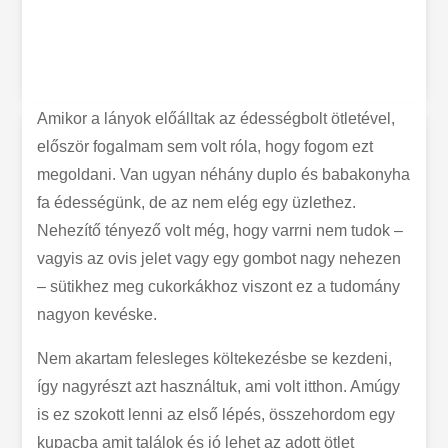
Amikor a lányok előálltak az édességbolt ötletével,
először fogalmam sem volt róla, hogy fogom ezt
megoldani. Van ugyan néhány duplo és babakonyha
fa édességünk, de az nem elég egy üzlethez.
Nehezítő tényező volt még, hogy varrni nem tudok –
vagyis az ovis jelet vagy egy gombot nagy nehezen
– sütikhez meg cukorkákhoz viszont ez a tudomány
nagyon kevéske.
Nem akartam felesleges költekezésbe se kezdeni,
így nagyrészt azt használtuk, ami volt itthon. Amúgy
is ez szokott lenni az első lépés, összehordom egy
kupacba amit találok és jó lehet az adott ötlet