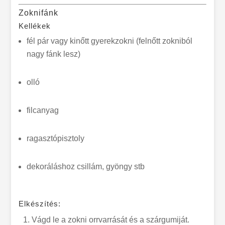
Zoknifánk
Kellékek
fél pár vagy kinőtt gyerekzokni (felnőtt zokniból
nagy fánk lesz)
olló
filcanyag
ragasztópisztoly
dekoráláshoz csillám, gyöngy stb
Elkészítés:
Vágd le a zokni orrvarrását és a szárgumiját.