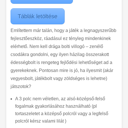
Táblák letöltése
Említettem már talán, hogy a játék a legnagyszerűbb
fejlesztőeszköz, ráadásul ez tényleg mindenkinek
elérhető. Nem kell drága bolti villogó – zenélő
csodákra gondolni, egy ilyen házilag összerakott
édességbolt is rengeteg fejlődési lehetőséget ad a
gyerekeknek. Pontosan mire is jó, ha ilyesmit (akár
vegyesbolt, játékbolt vagy zöldséges is lehetne)
játszotok?
A 3 polc nem véletlen, az alsó-középső-felső
fogalmak gyakorlásához használható (pl
tortaszeletet a középső polcról vagy a legfelső
polcról kérsz valami lilát )