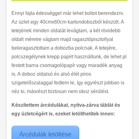
Ennyi fajta édességgel már lehet boltot berendezni.
Az üzlet egy 40cmx60cm kartondobozból készült. A
tetejének minden oldalát levágtam, a két rövidebb
oldalt méretre vágtam majd ragasztópisztollyal
beleragasztottam a dobozba polcnak. A tetejére,
polcszegélynek krepp papírt használtunk, de lehet pl
festett barna csomagolópapír vagy maradék anyag
is. A doboz oldalsó és alsó élét piros
szigetelőszalaggal fedtem le, így egyrészt jobban is
néz ki, másrészt biztosan nem okoz sérülést.
Készítettem árcédulákat, nyitva-zárva táblát és
egy üzletcégért is, ezeket letölthetitek innen:
Árcédulák letöltése