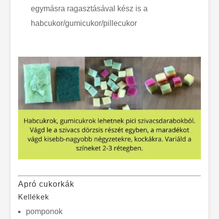
egymásra ragasztásával kész is a
habcukor/gumicukor/pillecukor
Apró cukorkák
Kellékek
pomponok