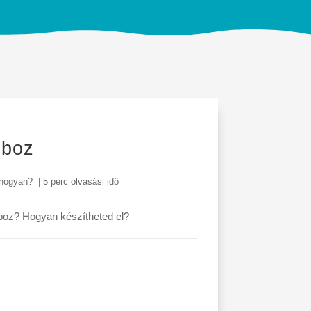
oboz
 hogyan?
|
5 perc olvasási idő
oboz? Hogyan készítheted el?