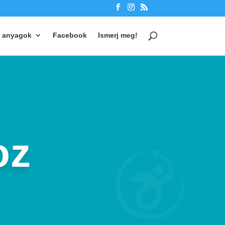
 anyagok
Facebook
Ismerj meg!
oz