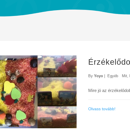
Érzékelőd
By
Yoyo
|
Egyéb
Mit,
Mire jó az érzékelőd
Olvass tovább!