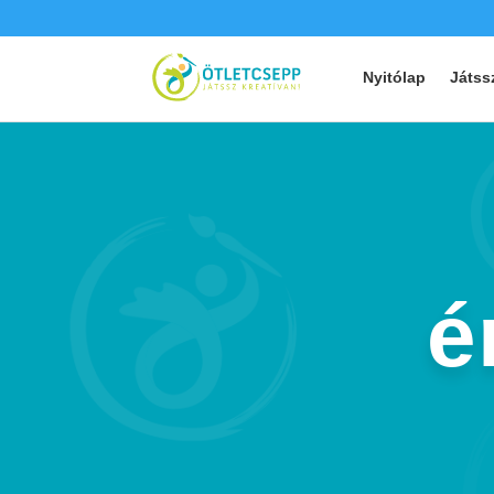
Nyitólap
Játss
é