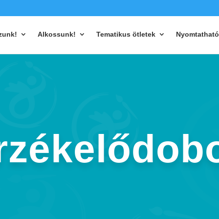
zunk!
Alkossunk!
Tematikus ötletek
Nyomtatható
rzékelődob